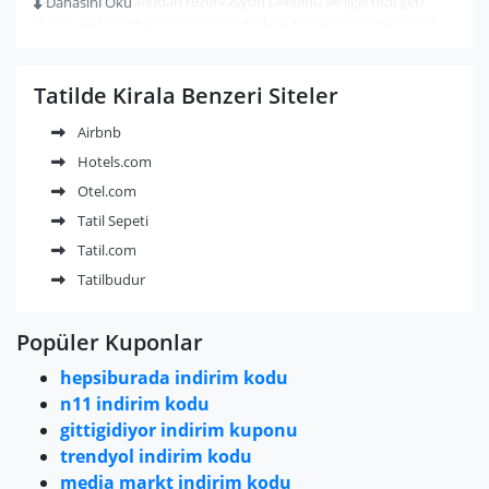
destek ekibi tarafından rezervasyon talebiniz ile ilgili hızlı geri
Dahasını Oku
dönüş alabilir ve problemlerinizi en kısa zamanda çözebilirsiniz.
Tatilinizi en rahat şekilde geçirme imkanı sunan Tatilde Kirala’nın
indirim kodu fırsatlarından yararlanabilir ve avantajlı fiyatlarla
konaklamalarınızı gerçekleştirebilirsiniz. Yeni nesil ev ve tekne
Tatilde Kirala Benzeri Siteler
kiralama sitesi Tatilde Kirala indirim kodu ve kampanyalarını
sitemizden takip edebilirsiniz.
Airbnb
Hotels.com
Otel.com
Tatil Sepeti
Tatil.com
Tatilbudur
Popüler Kuponlar
hepsiburada indirim kodu
n11 indirim kodu
gittigidiyor indirim kuponu
trendyol indirim kodu
media markt indirim kodu