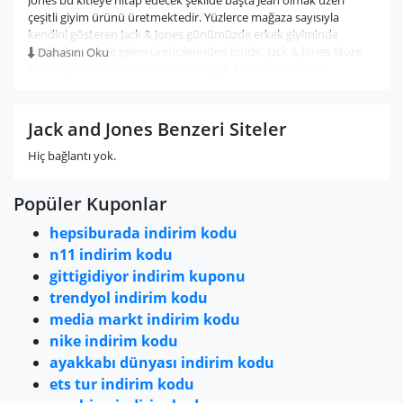
Jones bu kitleye hitap edecek şekilde başta Jean olmak üzeri
çeşitli giyim ürünü üretmektedir. Yüzlerce mağaza sayısıyla
kendini gösteren Jack & Jones günümüzde erkek giyiminde
Avrupa’nın önde gelen üreticilerinden biridir. Jack & Jones Store
Dahasını Oku
farklı zevklere ve tarzlara hitap edecek koleksiyonlarıyla
müşterilerine keyifli, rahat ve bol seçenekli bir alışveriş keyfi
yaşatıyor. Jack & Jones indirim kampanyalarına ve kodlarına
bizleri takip ederek ulaşabilirsiniz.
Jack and Jones Benzeri Siteler
Hiç bağlantı yok.
Popüler Kuponlar
hepsiburada indirim kodu
n11 indirim kodu
gittigidiyor indirim kuponu
trendyol indirim kodu
media markt indirim kodu
nike indirim kodu
ayakkabı dünyası indirim kodu
ets tur indirim kodu