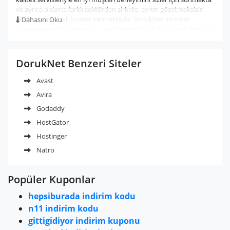
ve ayrıca onlarca farklı sektörden şirkete, ayrım gözetmeksizin
eksiksiz ve kaliteli hizmet vermektedir. DorukNet internet
Dahasını Oku
sitesine gerçekleştireceğiniz üyeliklerde birçok fırsattan haberdar
olabilirsiniz. Sizler için sitemizde paylaştığımız DorukNet indirim
kuponları ve indirim kampanyalarından hemen
yararlanabilirsiniz.
DorukNet Benzeri Siteler
Avast
Avira
Godaddy
HostGator
Hostinger
Natro
Popüler Kuponlar
hepsiburada indirim kodu
n11 indirim kodu
gittigidiyor indirim kuponu