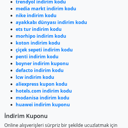
trendyol indirim kodu
media markt indirim kodu
nike indirim kodu
ayakkabı dünyası indirim kodu
ets tur indirim kodu
morhipo indirim kodu
koton indirim kodu
çiçek sepeti indirim kodu
penti indirim kodu
boyner indirim kuponu
defacto indirim kodu
lcw indirim kodu
aliexpress kupon kodu
hotels.com indirim kodu
modanisa indirim kodu
huawei indirim kuponu
İndirim Kuponu
Online alışverişleri sürpriz bir şekilde ucuzlatmak için