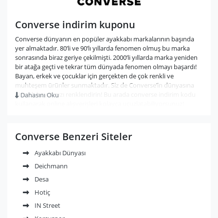
Converse indirim kuponu
Converse dünyanın en popüler ayakkabı markalarının başında
yer almaktadır. 80’li ve 90’lı yıllarda fenomen olmuş bu marka
sonrasında biraz geriye çekilmişti. 2000’li yıllarda marka yeniden
bir atağa geçti ve tekrar tüm dünyada fenomen olmayı başardı!
Bayan, erkek ve çocuklar için gerçekten de çok renkli ve
muhteşem ürünler sunmaktadır. Siz de Converse’in dünyasına
girerek hayatınızı renklendirin! Bu arada converse indirim kodu
Dahasını Oku
kullanarak online alışverişleri kolayca ucuzlatabiliyorsunuz!
Converse Benzeri Siteler
Ayakkabı Dünyası
Deichmann
Desa
Hotiç
IN Street