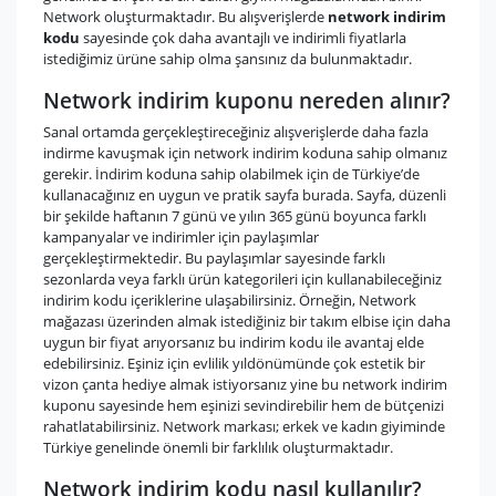
Network oluşturmaktadır. Bu alışverişlerde
network indirim
kodu
sayesinde çok daha avantajlı ve indirimli fiyatlarla
istediğimiz ürüne sahip olma şansınız da bulunmaktadır.
Network indirim kuponu nereden alınır?
Sanal ortamda gerçekleştireceğiniz alışverişlerde daha fazla
indirme kavuşmak için network indirim koduna sahip olmanız
gerekir. İndirim koduna sahip olabilmek için de Türkiye’de
kullanacağınız en uygun ve pratik sayfa burada. Sayfa, düzenli
bir şekilde haftanın 7 günü ve yılın 365 günü boyunca farklı
kampanyalar ve indirimler için paylaşımlar
gerçekleştirmektedir. Bu paylaşımlar sayesinde farklı
sezonlarda veya farklı ürün kategorileri için kullanabileceğiniz
indirim kodu içeriklerine ulaşabilirsiniz. Örneğin, Network
mağazası üzerinden almak istediğiniz bir takım elbise için daha
uygun bir fiyat arıyorsanız bu indirim kodu ile avantaj elde
edebilirsiniz. Eşiniz için evlilik yıldönümünde çok estetik bir
vizon çanta hediye almak istiyorsanız yine bu network indirim
kuponu sayesinde hem eşinizi sevindirebilir hem de bütçenizi
rahatlatabilirsiniz. Network markası; erkek ve kadın giyiminde
Türkiye genelinde önemli bir farklılık oluşturmaktadır.
Network indirim kodu nasıl kullanılır?