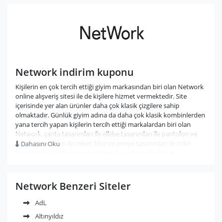
Network indirim kuponu
Kişilerin en çok tercih ettiği giyim markasından biri olan Network
online alışveriş sitesi ile de kişilere hizmet vermektedir. Site
içerisinde yer alan ürünler daha çok klasik çizgilere sahip
olmaktadır. Günlük giyim adına da daha çok klasik kombinlerden
yana tercih yapan kişilerin tercih ettiği markalardan biri olan
Network, çanta tasarımları ile elbise tasarımları ile pantolon ve
tulum tasarımları ile ceket, bluz ve penye tasarımları ile triko
Dahasını Oku
tasarımları ile aksesuar ve gömlek tasarımları ile dikkat
çekmektedir. Site içerisinde yer aşan sezon sonu kategorisi ile
birçok ürünü olduğundan daha indirimli fiyat seçenekleri ile
alabilme şansına sahip olabilirsiniz. Erkekler ve kadınlar adına
Network Benzeri Siteler
özel tasarımların yer aldığı sitede bayanlar adına özel çanta
tasarımları, ayakkabı tasarımları, elbise ve etek tasarımları göz
AdL
önünde olurken, erkekler adına farklı tasarımlara sahip olan deri
Altınyıldız
kemerler, mevsimlik hırkalar, dar paça pantolonlar, cüzdanlar ve