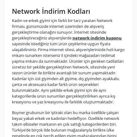
Network İndirim Kodları
Kadın ve erkek giyimi için farklı bir tarz yaratan Network
firması, günümüzde internet üzerinden de alışveriş
gerçekleştirme olanağını sunuyor. İnternet sitesinde
gerçekleştireceğiniz alışverişlerde
network indirim kuponu
sayesinde istediğiniz tüm ürün çeşitlerine uygun fiyata
ulaşabilirsiniz. Firma internet sitesi, alışverişlerinizde hızlı kargo
imkanı sunarken isterseniz il içindeki mağazadan teslimat
yapma imkanı da sunmaktadır. Ürünler için gereken tadilatları
ücretsiz bir şekilde gerçekleştiren Network, sitesinde yeni
sezon ürünler ile birlikte avantajlı bir sunum yapmaktadır.
Kadınlar için üst giyimden alt giyime, dış giyimden ayakkabı,
çanta ve aksesuara kadar farklı ürün seçenekleri
bulunmaktadır. Aynı şekilde erkek giyimi için de aynı
kategorilerde ürün sunumları gerçekleştirilirken ayrıca kış
kreasyonu ve yaz kreasyonu ile farklılık oluşturmaktadır.
Boyner grubunun bir iştiraki olan bu marka özellikle çalışan
beyaz yakalı erkek ve kadınları hedefliyor. Özellikle network
takım elbiseler markanın en çok sattığı kategorilerden biri.
Türkiye’de birçok ilde bulunan mağazalarıyla birlikte ülke
genelinde en çok tercih edilen giyim mağazalarından birini