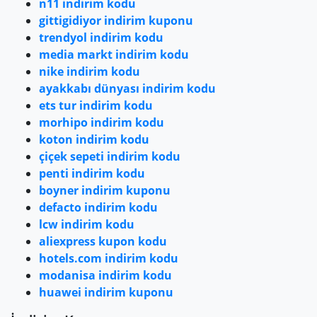
n11 indirim kodu
gittigidiyor indirim kuponu
Şık ve güzel bir görünüme sahip olmak için dikkat etmemiz
gereken birçok unsur bulunmakta ve bu unsurlara dikkat ederek
trendyol indirim kodu
doğru tercihler yapıldığında ortaya çıkacak sonuçlar ise gerçekten
media markt indirim kodu
bizleri çok mutlu etmektedir. Yaptığımız tercihler özellikle
nike indirim kodu
modaya ve mevsim koşullarına olan uyumu tarzımızı
ayakkabı dünyası indirim kodu
oluşturmakta, dış görünüşümüzü belirlemekte en önemli
unsurlardandır. Özellikle bu unsurlara dikkat etmemiz bizlere şık
ets tur indirim kodu
bir görünüme sahip olma yolunda çok faydalı olacak, tarzımızı
morhipo indirim kodu
oluşturmamıza yardımcı olacaktır.
koton indirim kodu
çiçek sepeti indirim kodu
penti indirim kodu
boyner indirim kuponu
defacto indirim kodu
lcw indirim kodu
aliexpress kupon kodu
hotels.com indirim kodu
modanisa indirim kodu
huawei indirim kuponu